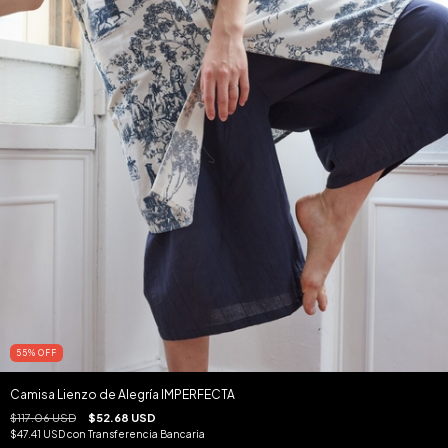
55
%
OFF
Camisa Lienzo de Alegría IMPERFECTA
$117.06 USD
$52.68 USD
$47.41 USD
con
Transferencia Bancaria