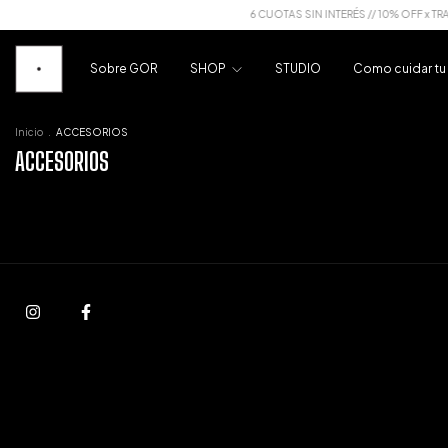
6 CUOTAS SIN INTERÉS // 10% OFF x TRA
Sobre GOR
SHOP
STUDIO
Como cuidar t
Inicio
.
ACCESORIOS
ACCESORIOS