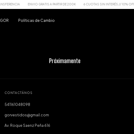
NSFERENCIA
ENVIO GRATIS A PARTIR DE 200K
6 CUOTAS SIN INTERÉS // 10% OFF 
u GOR
Políticas de Cambio
Próximamente
CONTACTÁNOS
541161048098
gorvestidos@gmail.com
Av. Roque Saenz Peña 616