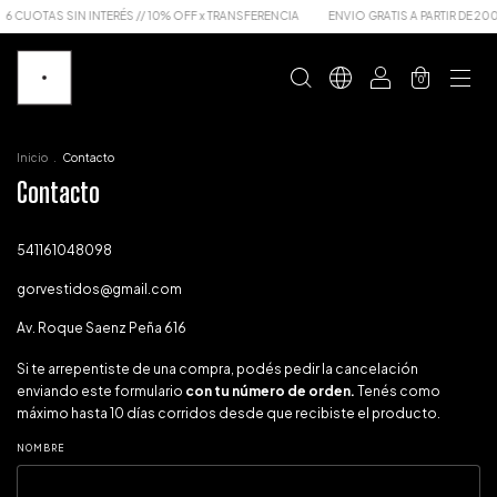
6 CUOTAS SIN INTERÉS // 10% OFF x TRANSFERENCIA
ENVIO GRATIS A PARTIR DE 200
0
Inicio
.
Contacto
Contacto
541161048098
gorvestidos@gmail.com
Av. Roque Saenz Peña 616
Si te arrepentiste de una compra, podés pedir la cancelación
enviando este formulario
con tu número de orden.
Tenés como
máximo hasta 10 días corridos desde que recibiste el producto.
NOMBRE