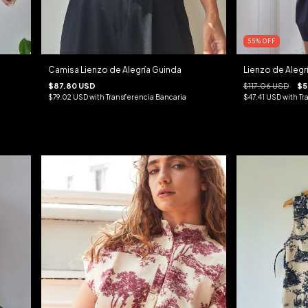
55
%
OFF
Camisa Lienzo de Alegría Guinda
Lienzo de Alegrí
$87.80 USD
$117.06 USD
$5
$79.02 USD
with
Transferencia Bancaria
$47.41 USD
with
Tr