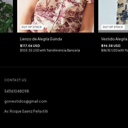
OUT OF STOCK
OUT OF STOCK
Lienzo de Alegría Guinda
Vestido Alegría 
$117.06 USD
$96.58 USD
$105.35 USD
with
Transferencia Bancaria
$86.92 USD
with
Tr
CONTACT US
541161048098
gorvestidos@gmail.com
Av. Roque Saenz Peña 616