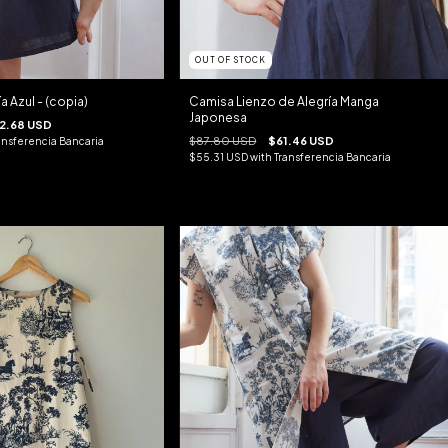
OUT OF STOCK
a Azul - (copia)
Camisa Lienzo de Alegría Manga
Japonesa
2.68 USD
$87.80 USD
$61.46 USD
ansferencia Bancaria
$55.31 USD
with
Transferencia Bancaria