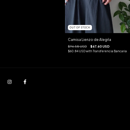
OUT OF STOCK
Camisa Lienzo de Alegrìa
$96.58 USD
$67.60 USD
$60.84 USD
with
Transferencia Bancaria