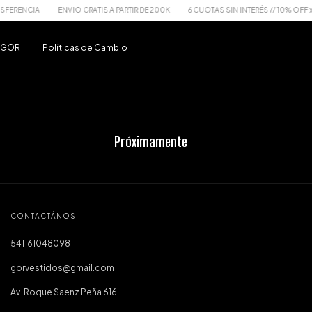
FERENCIA
ENVIO GRATIS A PARTIR DE 200K
6 CUOTAS SIN INTERÉS // 10% OFF x
u GOR
Políticas de Cambio
Próximamente
CONTACTÁNOS
541161048098
gorvestidos@gmail.com
Av. Roque Saenz Peña 616