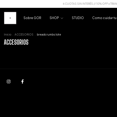
6 CUOTAS SIN INTERÉS // 10% OFF x TRANS
Sobre GOR
SHOP
STUDIO
Como cuidar t
Inicio
.
ACCESORIOS
.
breadcrumbs.tote
ACCESORIOS