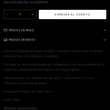
¡No te lo pierdas, es el último!
MEDIOS DE PAGO
MEDIOS DE ENVÍO
Camisa Cuadrada de lineas simples. Una pieza versátil que se puede
utilizar en las más diversas ocasiones.
Su caída es más estructurada en comparación con otras prendas de la
colección, presentando una textura con mayor rigidez.
Ideal para usar con prendas de tiro alto // como camisa // como
chaqueta, como màs te guste.
Estampado Alegrìa en Color: Azul
Cuello Mao
Medidas aproximadas: