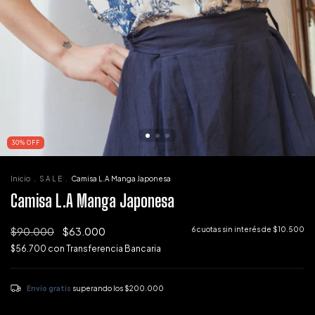
30
%
OFF
Inicio
.
S A L E
.
Camisa L.A Manga Japonesa
Camisa L.A Manga Japonesa
$90.000
$63.000
6
cuotas sin interés de
$10.500
$56.700
con
Transferencia Bancaria
Envío gratis
superando los
$200.000