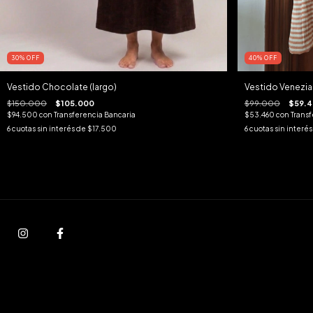
30
%
OFF
40
%
OFF
Vestido Chocolate (largo)
Vestido Venezia I
$150.000
$105.000
$99.000
$59.
$94.500
con
Transferencia Bancaria
$53.460
con
Transf
6
cuotas sin interés de
$17.500
6
cuotas sin interé