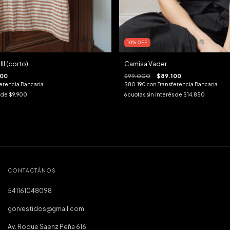
10
%
OFF
Camisa Vader
II (corto)
$99.000
$89.100
400
$80.190
con
Transferencia Bancaria
erencia Bancaria
6
cuotas sin interés de
$14.850
s de
$9.900
CONTACTÁNOS
541161048098
gorvestidos@gmail.com
Av. Roque Saenz Peña 616