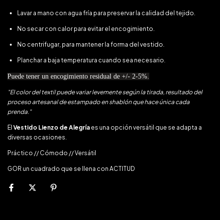
Lavar a mano con agua fría para preservar la calidad del tejido.
No secar con calor para evitar el encogimiento.
No centrifugar, para mantener la forma del vestido.
Planchar a baja temperatura cuando sea necesario.
Puede tener un encogimiento residual de +/- 2-5%.
"El color del textil puede variar levemente según la tirada, resultado del
proceso artesanal de estampado en shablón que hace única cada
prenda."
El
Vestido Lienzo de Alegría
es una opción versátil que se adapta a
diversas ocasiones.
Práctico // Cómodo // Versátil
GOR un cuadrado que se llena con ACTITUD