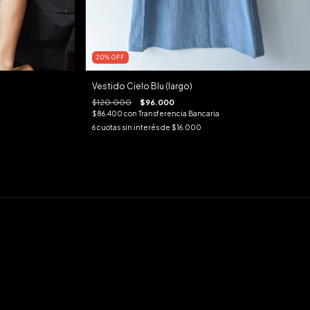
20
%
OFF
Vestido Cielo Blu (largo)
$120.000
$96.000
$86.400
con
Transferencia Bancaria
6
cuotas sin interés de
$16.000