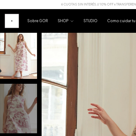
6 CUOTAS SIN INTERÉS // 10% OFF x TRANSFERENCIA
ENVIO G
Sobre GOR
SHOP
STUDIO
Como cuidar t