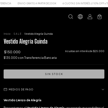
VIO GRATIS A PARTIR DE 200K
6 CUOTAS SIN INTERÉS // 10% OFF x TRANSFERENCIA
0
Inicio
.
S A L E
.
Vestido Alegría Guinda
Vestido Alegría Guinda
$150.000
6
cuotas sin interés de
$25.000
$135.000
con
Transferencia Bancaria
MEDIOS DE PAGO
Vestido Lienzo de Alegría
Presentamos el
Vestido Lienzo de Alegría
, una prenda que redefine el