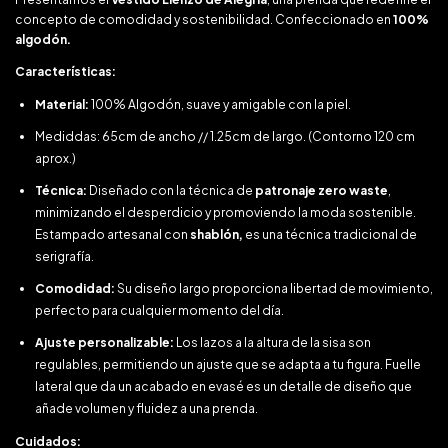
concepto de comodidad y sostenibilidad. Confeccionado en
100%
algodón.
Características:
Material:
100% Algodón, suave y amigable con la piel.
Mediddas: 65cm de ancho // 1.25cm de largo. (Contorno 120 cm
aprox.)
Técnica:
Diseñado con la técnica de
patronaje zero waste
,
minimizando el desperdicio y promoviendo la moda sostenible.
Estampado artesanal con
shablón,
es una técnica tradicional de
serigrafía.
Comodidad:
Su diseño largo proporciona libertad de movimiento,
perfecto para cualquier momento del día.
Ajuste personalizable:
Los lazos a la altura de la sisa son
regulables, permitiendo un ajuste que se adapta a tu figura. Fuelle
lateral que da un acabado en evasé es un detalle de diseño que
añade volumen y fluidez a una prenda.
Cuidados: