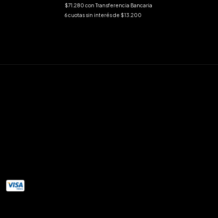
$71.280
con
Transferencia Bancaria
6
cuotas sin interés de
$13.200