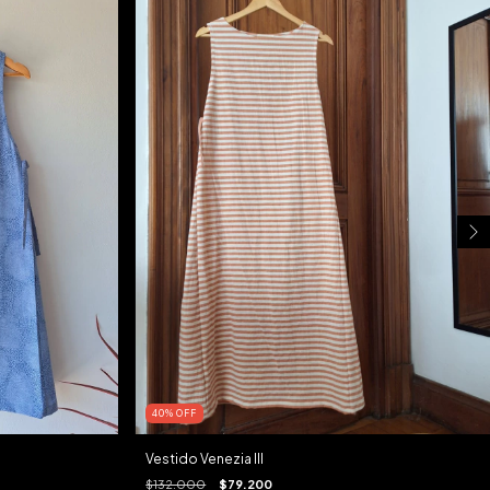
40
%
OFF
Vestido Venezia III
$132.000
$79.200