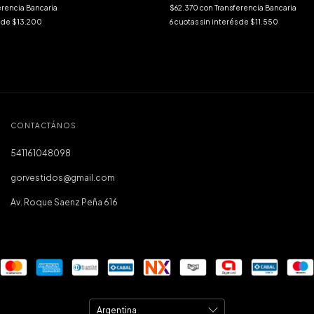
$62.370
con
Transferencia Bancaria
erencia Bancaria
6
cuotas sin interés de
$11.550
s de
$13.200
CONTACTÁNOS
541161048098
gorvestidos@gmail.com
Av. Roque Saenz Peña 616