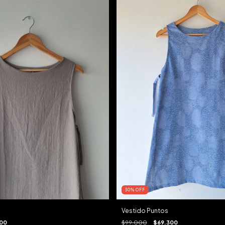
30
%
OFF
Vestido Puntos
$99.000
$69.300
00