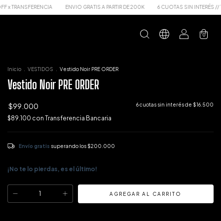
ENCIA
ENVIO GRATIS A PARTIR DE 200K
6 CUOTAS SIN INTERÉS // 10% OFF x TRA
0
Inicio
.
VESTIDOS
.
Vestido Noir PRE ORDER
Vestido Noir PRE ORDER
$99.000
6
cuotas sin interés de
$16.500
$89.100
con
Transferencia Bancaria
Envío gratis
superando los
$200.000
¡No te lo pierdas, es el último!