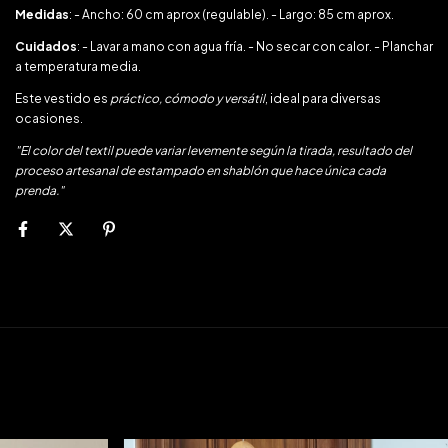
Medidas
: - Ancho: 60 cm aprox (regulable). - Largo: 85 cm aprox.
Cuidados
: - Lavar a mano con agua fría. - No secar con calor. - Planchar
a temperatura media.
Este vestido es
práctico, cómodo y versátil
, ideal para diversas
ocasiones.
"El color del textil puede variar levemente según la tirada, resultado del
proceso artesanal de estampado en shablón que hace única cada
prenda."