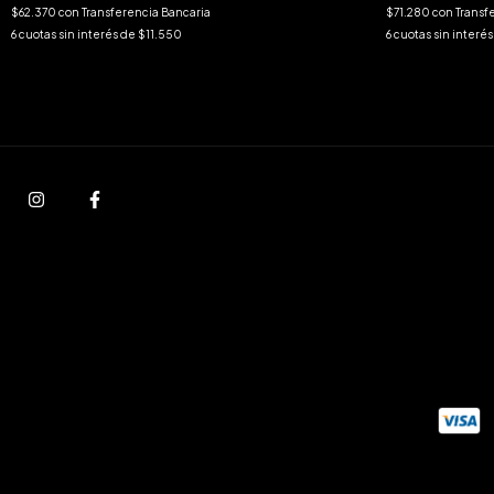
$62.370
con
Transferencia Bancaria
$71.280
con
Transf
6
cuotas sin interés de
$11.550
6
cuotas sin interé