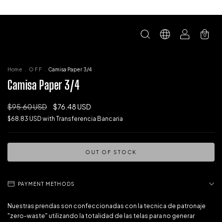
0
Home
.
O F F
.
Camisa Paper 3/4
Camisa Paper 3/4
$95.60 USD
$76.48 USD
$68.83 USD
with
Transferencia Bancaria
PAYMENT METHODS
Nuestras prendas son confeccionadas con la tecnica de patronaje
"zero-waste" utilizando la totalidad de las telas para no generar