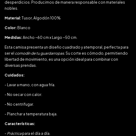
desperdicios. Producimos de manera responsable con materiales
nobles.
Material:
Tusor, Algodón 100%
Color:
Blanco
Medidas:
Ancho ~60 cm x Largo ~50 cm.
Esta camisa presenta un diseño cuadrado y atemporal, perfecta para
ser el
comodín de tu guardarropas
. Su corte es cómodo, permitiendo
libertad de movimiento, es una opción ideal para combinar con
diversas prendas.
Cuidados:
- Lavar a mano, con agua fría.
- No secar con calor.
- No centrifugar.
- Planchar a temperatura baja.
Características:
-
Práctica
para el día a día.