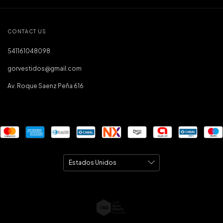
CONTACT US
541161048098
gorvestidos@gmail.com
Av. Roque Saenz Peña 616