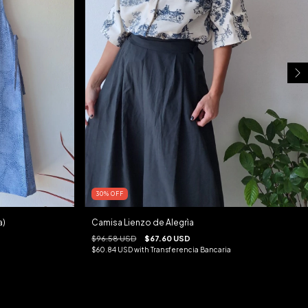
30
%
OFF
a)
Camisa Lienzo de Alegrìa
$96.58 USD
$67.60 USD
$60.84 USD
with
Transferencia Bancaria