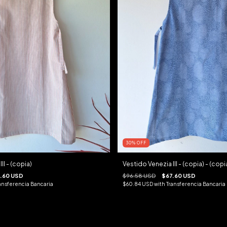
30
%
OFF
Vestido Venezia III - (copia) - (copi
II - (copia)
$96.58 USD
$67.60 USD
.60 USD
$60.84 USD
with
Transferencia Bancaria
ansferencia Bancaria