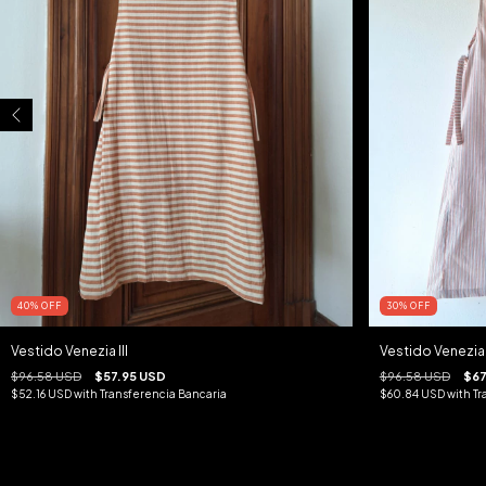
30
%
OFF
40
%
OFF
Vestido Venezia I
Vestido Venezia III
$96.58 USD
$67
$96.58 USD
$57.95 USD
$60.84 USD
with
Tr
$52.16 USD
with
Transferencia Bancaria