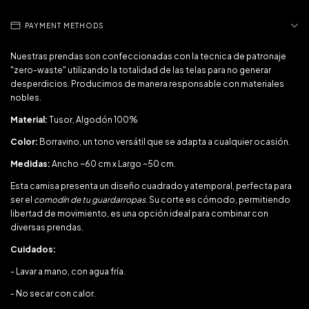
PAYMENT METHODS
Nuestras prendas son confeccionadas con la tecnica de patronaje
"zero-waste" utilizando la totalidad de las telas para no generar
desperdicios. Producimos de manera responsable con materiales
nobles.
Material:
Tusor, Algodón 100%
Color:
Borravino, un tono versátil que se adapta a cualquier ocasión.
Medidas:
Ancho ~60 cm x Largo ~50 cm.
Esta camisa presenta un diseño cuadrado y atemporal, perfecta para
ser el
comodín de tu guardarropas
. Su corte es cómodo, permitiendo
libertad de movimiento, es una opción ideal para combinar con
diversas prendas.
Cuidados:
- Lavar a mano, con agua fría.
- No secar con calor.