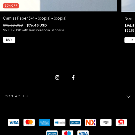
20
%
OFF
Camisa Paper 3/4 - (copia) - (copia)
Noir
$95.60 USD
$76.48 USD
$96.5
$68.83 USD
with
Transferencia Bancaria
$86.92
CONTACT US