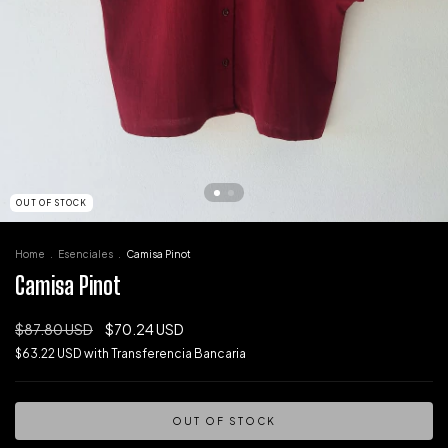
OUT OF STOCK
Home
.
Esenciales
.
Camisa Pinot
Camisa Pinot
$87.80 USD
$70.24 USD
$63.22 USD
with
Transferencia Bancaria