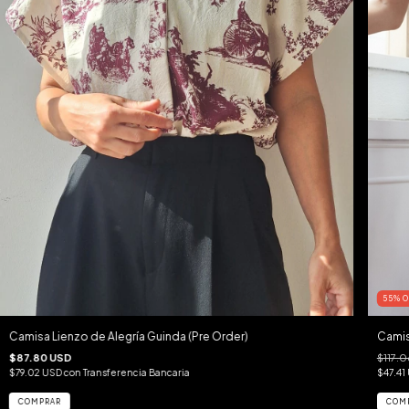
55
%
O
Camisa Lienzo de Alegría Guinda (Pre Order)
Camis
$87.80 USD
$117.
$79.02 USD
con
Transferencia Bancaria
$47.41