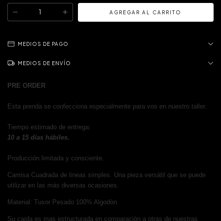
MEDIOS DE PAGO
MEDIOS DE ENVÍO
PRE ORDER
Esta prenda se confecciona especialmente para vos en nuestro taller.
Tiempo estimado de entrega:
10 a 15 días hábiles.
Producción limitada y consciente.
Camisa Cuadrada de lineas simples. Una pieza versátil que se puede
utilizar en las más diversas ocasiones.
Material: Tusor Pesado 100% Algodòn
Su caida es mas estructurada en comparaciòn a otras de nuestras