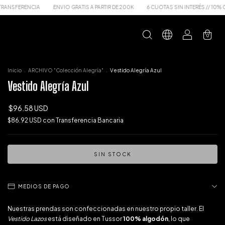
IA
ENVIO GRATIS A PARTIR DE 200K
6 CUOTAS SIN INTERÉS // 10% OFF x TRANSF
0
Inicio
.
ARCHIVO "Colección Alegría"
.
Vestido Alegría Azul
Vestido Alegría Azul
$96.58 USD
$86.92 USD
con
Transferencia Bancaria
MEDIOS DE PAGO
Nuestras prendas son confeccionadas en nuestro propio taller. El
Vestido Lazos
está diseñado en Tussor
100% algodón
, lo que