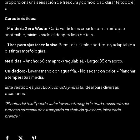
proporciona una sensación de frescura y comodidad durante todo el
día.
Características:
-
Moldería Zero Waste
: Cada vestido es creado con un enfoque
sostenible, minimizando el desperdicio de tela.
-
Tiras para ajustar en la sisa
: Permiten un calce perfecto y adaptable a
distintas morfologías.
Medidas
: - Ancho: 60 cm aprox (regulable). - Largo: 85 cm aprox.
Cuidados
: - Lavar a mano con agua fría. - No secar con calor. - Planchar
a temperatura media.
Este vestido es
práctico, cómodo y versátil
, ideal para diversas
ocasiones.
"El color del textil puede variar levemente según la tirada, resultado del
proceso artesanal de estampado en shablón que hace única cada
prenda."