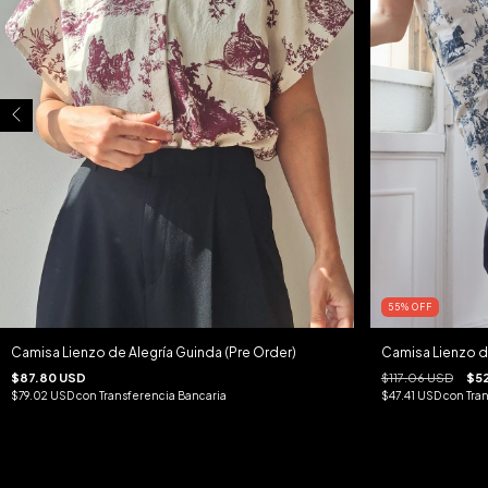
55
%
OFF
Camisa Lienzo de Alegría Guinda (Pre Order)
Camisa Lienzo d
$87.80 USD
$117.06 USD
$5
$79.02 USD
con
Transferencia Bancaria
$47.41 USD
con
Tra