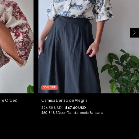
30
%
OFF
Pre Order)
Camisa Lienzo de Alegrìa
$96.58 USD
$67.60 USD
$60.84 USD
con
Transferencia Bancaria