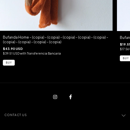
Bufanda Home - (copia) - (copia) - (copia) - (copia) - (copia) -
Bufa
(copia) - (copia) - (copia) - (copia)
$19.5
$43.90 USD
$17.56
$39.51 USD
with
Transferencia Bancaria
CONTACT US