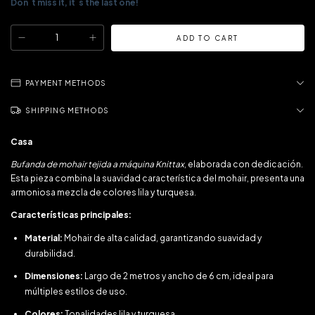
Don´t miss it, it´s the last one!
PAYMENT METHODS
SHIPPING METHODS
Casa
Bufanda de mohair tejida a máquina Knittax
, elaborada con dedicación.
Esta pieza combina la suavidad característica del mohair, presenta una
armoniosa mezcla de colores lila y turquesa.
Características principales:
Material:
Mohair de alta calidad, garantizando suavidad y
durabilidad.
Dimensiones:
Largo de 2 metros y ancho de 6 cm, ideal para
múltiples estilos de uso.
Colores:
Tonalidades lila y turquesa.