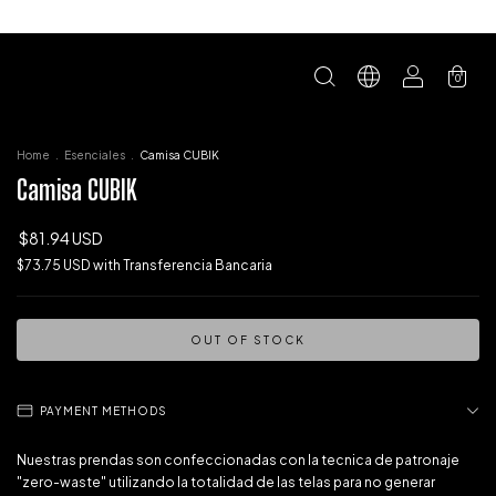
0
Home
.
Esenciales
.
Camisa CUBIK
Camisa CUBIK
$81.94 USD
$73.75 USD
with
Transferencia Bancaria
PAYMENT METHODS
Nuestras prendas son confeccionadas con la tecnica de patronaje
"zero-waste" utilizando la totalidad de las telas para no generar