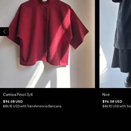
Camisa Pinot 3/4
Noir
$96.58 USD
$96.58 USD
$86.92 USD
with
Transferencia Bancaria
$86.92 USD
with
Tr