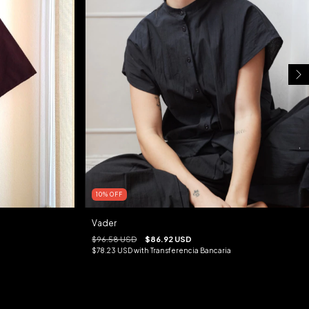
10
%
OFF
Vader
$96.58 USD
$86.92 USD
$78.23 USD
with
Transferencia Bancaria