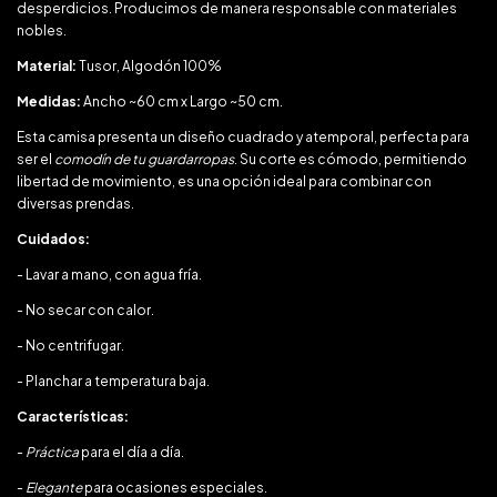
desperdicios. Producimos de manera responsable con materiales
nobles.
Material:
Tusor, Algodón 100%
Medidas:
Ancho ~60 cm x Largo ~50 cm.
Esta camisa presenta un diseño cuadrado y atemporal, perfecta para
ser el
comodín de tu guardarropas
. Su corte es cómodo, permitiendo
libertad de movimiento, es una opción ideal para combinar con
diversas prendas.
Cuidados:
- Lavar a mano, con agua fría.
- No secar con calor.
- No centrifugar.
- Planchar a temperatura baja.
Características:
-
Práctica
para el día a día.
-
Elegante
para ocasiones especiales.