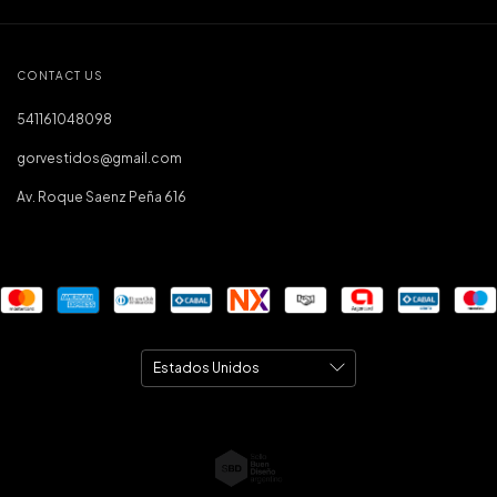
CONTACT US
541161048098
gorvestidos@gmail.com
Av. Roque Saenz Peña 616