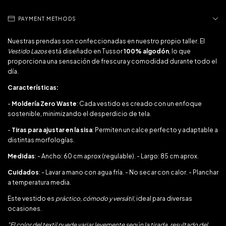
PAYMENT METHODS
Nuestras prendas son confeccionadas en nuestro propio taller. El
Vestido Lazos
está diseñado en Tussor
100% algodón
, lo que
proporciona una sensación de frescura y comodidad durante todo el
día.
Características:
-
Moldería Zero Waste
: Cada vestido es creado con un enfoque
sostenible, minimizando el desperdicio de tela.
-
Tiras para ajustar en la sisa
: Permiten un calce perfecto y adaptable a
distintas morfologías.
Medidas
: - Ancho: 60 cm aprox (regulable). - Largo: 85 cm aprox.
Cuidados
: - Lavar a mano con agua fría. - No secar con calor. - Planchar
a temperatura media.
Este vestido es
práctico, cómodo y versátil
, ideal para diversas
ocasiones.
"El color del textil puede variar levemente según la tirada, resultado del