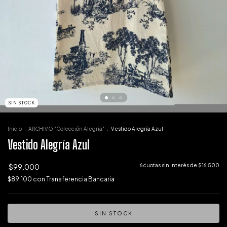
SIN STOCK
Inicio
.
ARCHIVO "Colección Alegría"
.
Vestido Alegría Azul
Vestido Alegría Azul
$99.000
6
cuotas sin interés de
$16.500
$89.100
con
Transferencia Bancaria