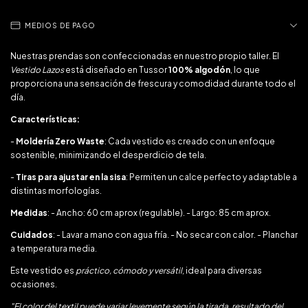
MEDIOS DE PAGO
Nuestras prendas son confeccionadas en nuestro propio taller. El
Vestido Lazos
está diseñado en Tussor
100% algodón
, lo que
proporciona una sensación de frescura y comodidad durante todo el
día.
Características:
-
Moldería Zero Waste
: Cada vestido es creado con un enfoque
sostenible, minimizando el desperdicio de tela.
-
Tiras para ajustar en la sisa
: Permiten un calce perfecto y adaptable a
distintas morfologías.
Medidas
: - Ancho: 60 cm aprox (regulable). - Largo: 85 cm aprox.
Cuidados
: - Lavar a mano con agua fría. - No secar con calor. - Planchar
a temperatura media.
Este vestido es
práctico, cómodo y versátil
, ideal para diversas
ocasiones.
"El color del textil puede variar levemente según la tirada, resultado del